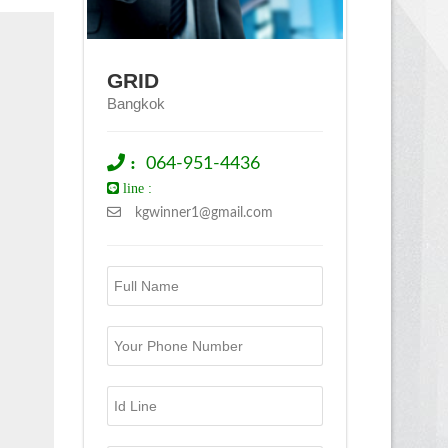
GRID
Bangkok
:
064-951-4436
line :
kgwinner1@gmail.com