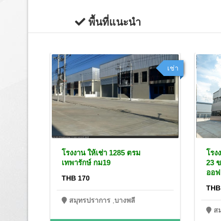
พื้นที่แนะนำ
เช่า
เช่า
กษ์
โรงงาน ให้เช่า 1285 ตรม
โรงง
เทพารักษ์ กม19
23 ข
ออฟฟ
THB 170
THB
สมุทรปราการ
,
บางพลี
ส