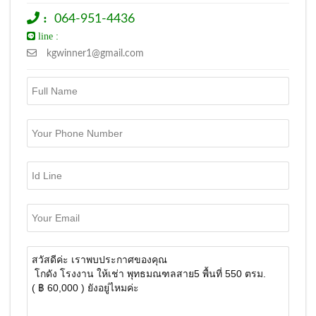
:
064-951-4436
line :
kgwinner1@gmail.com