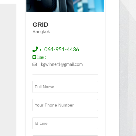
GRID
Bangkok
:
064-951-4436
line :
kgwinner1@gmail.com