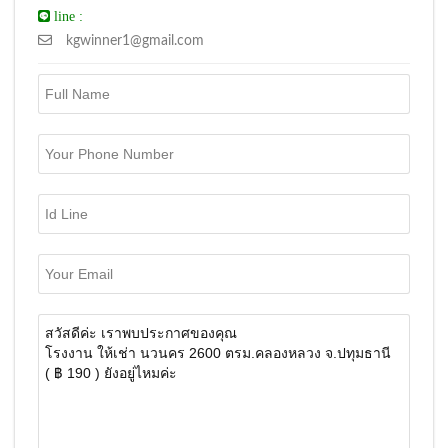
line :
kgwinner1@gmail.com