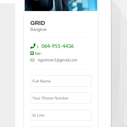
GRID
Bangkok
:
064-951-4436
line :
kgwinner1@gmail.com