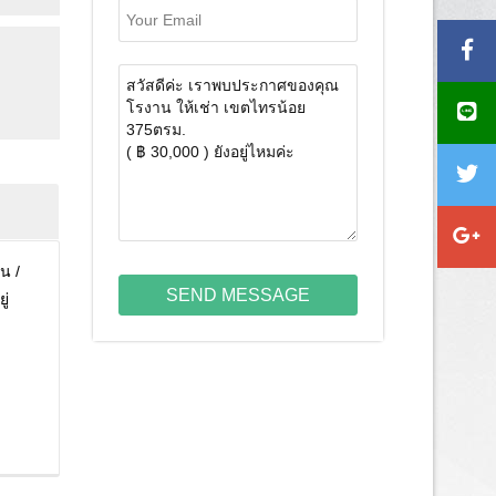
น /
SEND MESSAGE
ู่