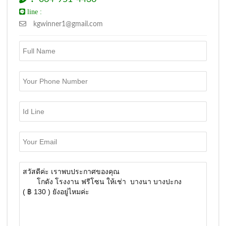
line :
kgwinner1@gmail.com