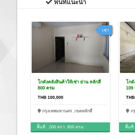
พื้นที่แนะนำ
เช่า
เช่า
่ม 314
โกดังคลังสินค้าให้เช่า ย่าน หลักสี่
โกดั
800 ตรม
109 
THB 100,000
THB
ุ่ม
กรุงเทพมหานคร
,
เขตหลักสี่
ก
พื้นที่:
200 ตรว.
800 ตรม.
พื้นที