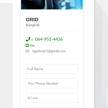
GRID
Bangkok
:
064-951-4436
line :
kgwinner1@gmail.com