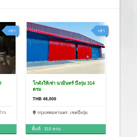
เช่า
เช่า
0
โกดังให้เช่า นวมินทร์ บึงกุ่ม 314
โกดังคลั
ตรม
800 ตร
THB 48,000
THB 10
้าว
กรุงเทพมหานคร
,
เขตบึงกุ่ม
กรุง
พื้นที่:
315 ตรม.
พื้นที่:
2