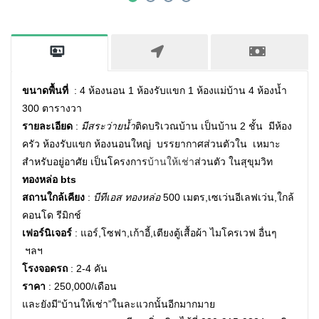
ขนาดพื้นที่
: 4 ห้องนอน 1 ห้องรับแขก 1 ห้องแม่บ้าน 4 ห้องน้ำ
300 ตารางวา
รายละเอียด
:
มีสระว่ายน้ำ
ติดบริเวณบ้าน เป็นบ้าน 2 ชั้น มีห้อง
ครัว ห้องรับแขก ห้องนอนใหญ่ บรรยากาศส่วนตัวใน เหมาะ
สำหรับอยู่อาศัย เป็นโครงการ
บ้านให้เช่า
ส่วนตัว ในสุขุมวิท
ทองหล่อ bts
สถานใกล้เคียง
:
บีทีเอส ทองหล่อ
500 เมตร,เซเว่นอีเลฟเว่น,ใกล้
คอนโด รีมิกช์
เฟอร์นิเจอร์
: แอร์,โซฟา,เก้าอี้,เตียงตู้เสื้อผ้า ไมโครเวฟ อื่นๆ
ฯลฯ
โรงจอดรถ
: 2-4 คัน
ราคา
: 250,000/เดือน
และยังมี
บ้านให้เช่า
ในละแวกนั้นอีกมากมาย