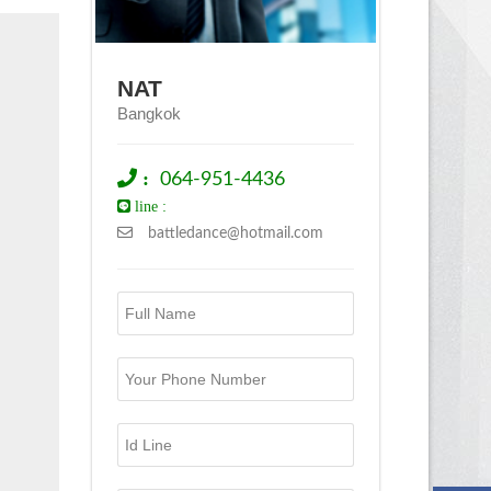
NAT
Bangkok
:
064-951-4436
line :
battledance@hotmail.com