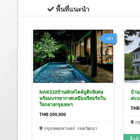
พื้นที่แนะนำ
ขาย
เช่า
ด์-
NAK510บ้านพักสไตล์บูติกพิเศษ
บ้านใ
พร้อมบรรยากาศเหมือนรีสอร์ทใน
สแบร
ใจกลางกรุงเทพฯ
THB
THB 200,000
ฒนา
ก
กรุงเทพมหานคร
,
เขตวัฒนา
พื้นที