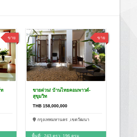
ขาย
ขาย
์ท
ขายด่วน! บ้านไทยคอมพาวด์-
NAK510
สุขุมวิท
พร้อมบ
ใจกลาง
THB 158,000,000
THB 20
กรุงเทพมหานคร
,
เขตวัฒนา
กรุง
พื้นที่:
243 ตรว.
196 ตรม.