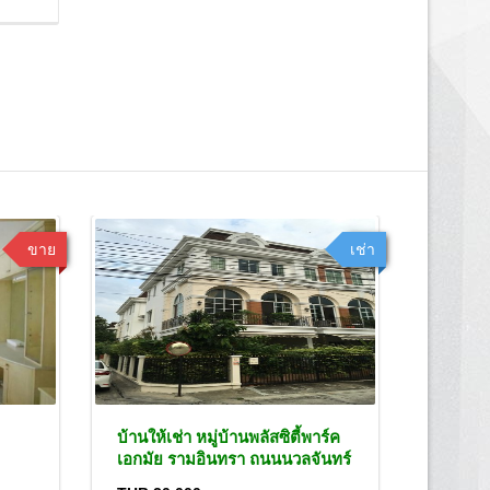
ขาย
เช่า
บ้านให้เช่า หมู่บ้านพลัสซิตี้พาร์ค
ทาวน์เฮ
เอกมัย รามอินทรา ถนนนวลจันทร์
สุขุมวิท