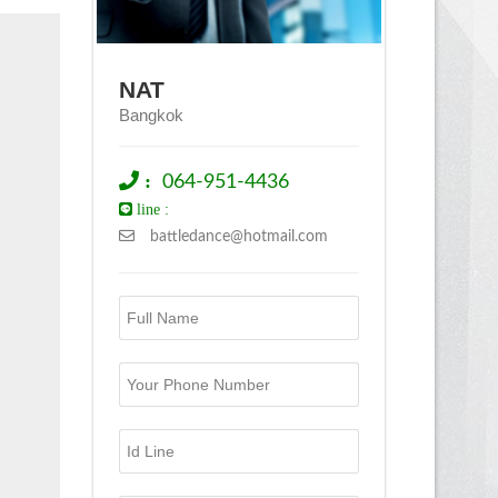
NAT
Bangkok
:
064-951-4436
line :
battledance@hotmail.com